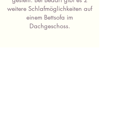
gestellt. Bei Bedarf gibt es 2
weitere Schlafmöglichkeiten auf
einem Bettsofa im
Dachgeschoss.
Badezimmer
Es gibt 2 Nasszellen. Davon 1
grosses Bad mit Toilette, Dusche