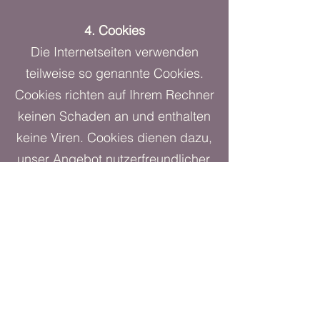
4. Cookies
Die Internetseiten verwenden
teilweise so genannte Cookies.
Cookies richten auf Ihrem Rechner
keinen Schaden an und enthalten
keine Viren. Cookies dienen dazu,
unser Angebot nutzerfreundlicher,
effektiver und sicherer zu machen.
Cookies sind kleine Textdateien,
die auf Ihrem Rechner abgelegt
werden und die Ihr Browser
speichert.
Die meisten der von uns
verwendeten Cookies sind so